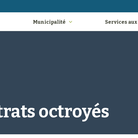
Municipalité
Services aux
rats octroyés