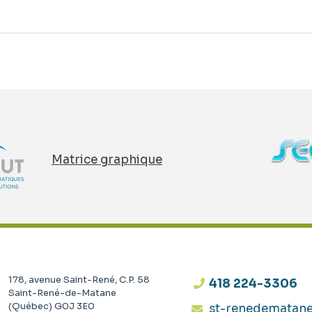
Matrice graphique
178, avenue Saint-René, C.P. 58
418 224-3306
Saint-René-de-Matane
(Québec)
G0J 3E0
st-renedematan