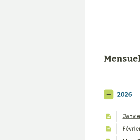
Mensue
1
2026
Janvie
Févrie